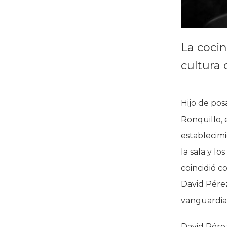
La cocin
cultura 
Hijo de pos
Ronquillo, 
establecimi
la sala y l
coincidió c
David Pére
vanguardia
David Pérez