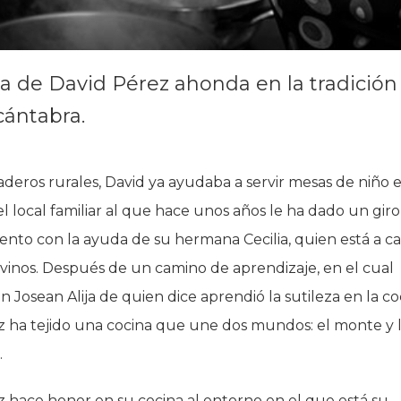
a de David Pérez ahonda en la tradición 
cántabra.
aderos rurales, David ya ayudaba a servir mesas de niño 
el local familiar al que hace unos años le ha dado un giro
ento con la ayuda de su hermana Cecilia, quien está a c
os vinos. Después de un camino de aprendizaje, en el cual
on Josean Alija de quien dice aprendió la sutileza en la co
z ha tejido una cocina que une dos mundos: el monte y 
.
 hace honor en su cocina al entorno en el que está su