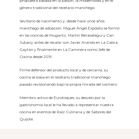
propuesta basada en la pasión, la modernidad y en el
género tradicional del recetario manchego.
Sevillano de nacimiento y, desde hace unos años
manchego de adopción, Miguel Ángel Expósito se formó
en las cocinas de Mugaritz, Martín Berasategui y Can
Jubany antes de recalar con Javier Aranda en La Cabra,
Gaytán y finalmente en La Caminera como Jefe de
Cocina desde 2019.
Firme defensor del producto local y de cercanía, su
cocina se basa en el recetario tradicional manchego
pasado revisionando bajo la propia mirada del cocinero.
Miembro activo de Eurotoques, su desvelo por la
gastronomía local le ha llevado a representar nuestra
cocina en eventos de Raíz Culinaria y de Sabores del
Quijote.